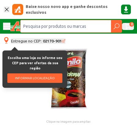
Baixe nosso novo app e ganhe descontos
exclusivos
0
Entregue no CEP:
02170-901
Escolha uma loja ou informe seu
CEP para ver ofertas da sua
região
INFORMAR LOCALIZAÇÃO
Clique na imagem para ampliar.