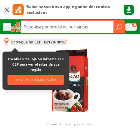
Baixe nosso novo app e ganhe descontos
exclusivos
0
Entregue no CEP:
02170-901
Escolha uma loja ou informe seu
CEP para ver ofertas da sua
região
INFORMAR LOCALIZAÇÃO
Clique na imagem para ampliar.