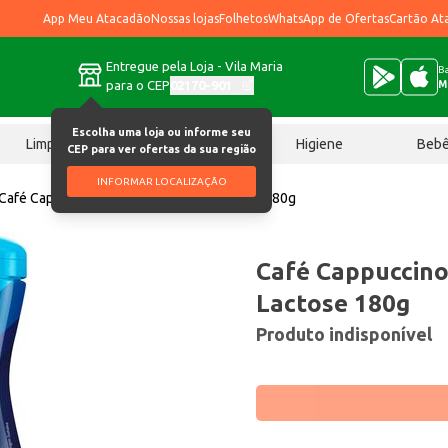
App Meu Atacadão
Nossas lojas
Folhetos
WhatsApp de Ofertas
Cartão At
Entregue pela Loja - Vila Maria
Ba
para o CEP
02170-901
M
Escolha uma loja ou informe seu
Limpeza
Chocolates
Higiene
Beb
CEP para ver ofertas da sua região
INFORMAR LOCALIZAÇÃO
Café Cappuccino 3 Corações Zero Lactose 180g
Café Cappuccino
Lactose 180g
Produto indisponível