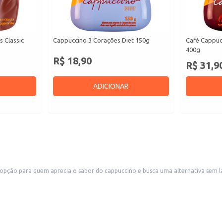
 Classic
Cappuccino 3 Corações Diet 150g
Café Cappucc
400g
R$ 18,90
R$ 31,9
ADICIONAR
pção para quem aprecia o sabor do cappuccino e busca uma alternativa sem la
 diversos momentos do dia.
.
ões sem lactose aos seus clientes.