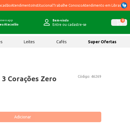
acadão
Atendimento
Institucional
Trabalhe Conosco
Atendimento em Libras
ixe o app
0
Bem-vindo
Entre ou cadastre-se
eu Atacadão
ês
Leites
Cafés
Super Ofertas
Código:
46269
 3 Corações Zero
Adicionar