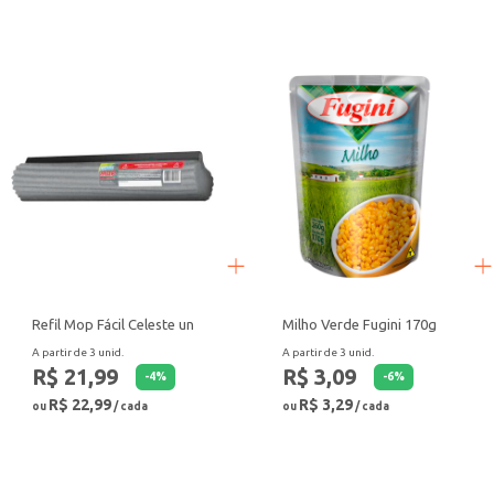
O Café Cappuccino 3 Corações Zero Lactose é uma escolha prática e saboro
versátil para diferentes ocasiões.
Refil Mop Fácil Celeste un
Milho Verde Fugini 170g
A partir de 3 unid.
A partir de 3 unid.
R$ 21,99
R$ 3,09
-
4
%
-
6
%
R$ 22,99
R$ 3,29
ou
/ cada
ou
/ cada