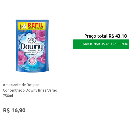
sa para quem busca uma bebida cremosa e com o sabor do cappuccino, sem abr
Preço total
R$ 43,18
ADICIONAR OS 3 AO CARRINHO
Amaciante de Roupas
Concentrado Downy Brisa Verão
750ml
R$ 16,90