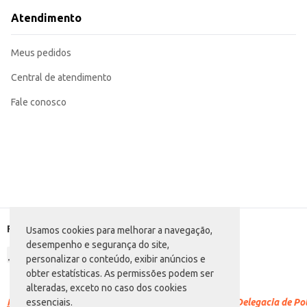
Atendimento
Meus pedidos
Central de atendimento
Fale conosco
Formas de pagamento
Usamos cookies para melhorar a navegação,
desempenho e segurança do site,
personalizar o conteúdo, exibir anúncios e
obter estatísticas. As permissões podem ser
alteradas, exceto no caso dos cookies
Racismo é crime.
Denuncie. Disque 100 ou procure a Delegacia de Polí
essenciais.