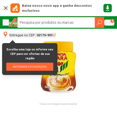
Baixe nosso novo app e ganhe descontos
exclusivos
0
Entregue no CEP:
02170-901
Escolha uma loja ou informe seu
CEP para ver ofertas da sua
região
INFORMAR LOCALIZAÇÃO
Clique na imagem para ampliar.