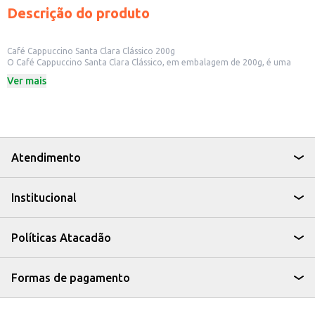
Descrição do produto
Café Cappuccino Santa Clara Clássico 200g
O Café Cappuccino Santa Clara Clássico, em embalagem de 200g, é uma
opção prática e saborosa para quem aprecia a bebida. Ideal para preparar
Ver mais
em casa ou para oferecer em estabelecimentos comerciais, ele combina a
intensidade do café com o toque cremoso do cappuccino.
Dicas de Uso:
Prepare rapidamente em casa, adicionando água quente.
Sirva em cafeterias, lanchonetes e padarias, oferecendo um café especial
aos seus clientes.
Use em escritórios para um momento de pausa e relaxamento.
Atendimento
Com o Café Cappuccino Santa Clara Clássico, você tem a praticidade de um
cappuccino saboroso e a qualidade que a marca Santa Clara oferece.
Institucional
Políticas Atacadão
Formas de pagamento