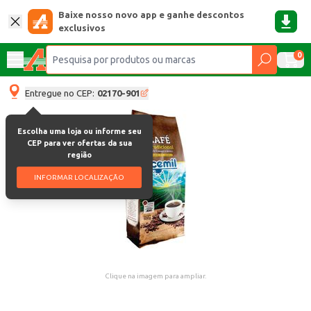
Baixe nosso novo app e ganhe descontos
exclusivos
0
Entregue no CEP:
02170-901
Escolha uma loja ou informe seu
CEP para ver ofertas da sua
região
INFORMAR LOCALIZAÇÃO
Clique na imagem para ampliar.