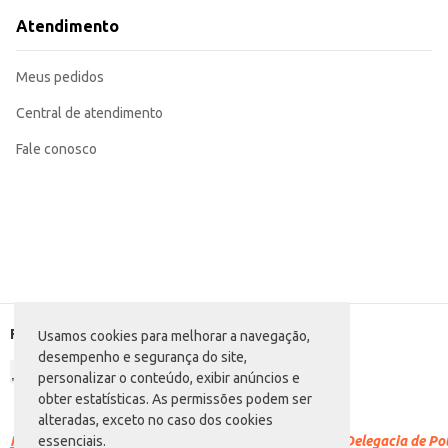
Atendimento
Meus pedidos
Central de atendimento
Fale conosco
Formas de pagamento
Usamos cookies para melhorar a navegação,
desempenho e segurança do site,
personalizar o conteúdo, exibir anúncios e
obter estatísticas. As permissões podem ser
alteradas, exceto no caso dos cookies
Racismo é crime.
Denuncie. Disque 100 ou procure a Delegacia de Polí
essenciais.