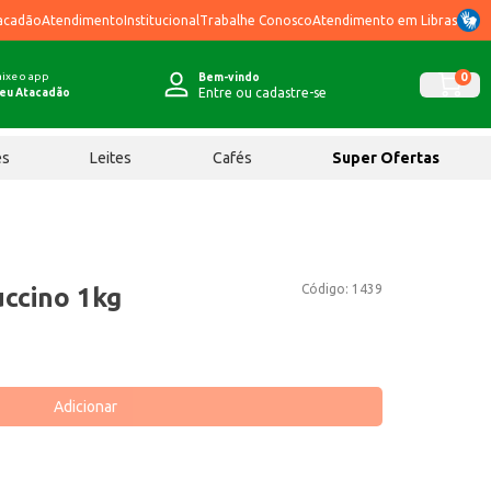
acadão
Atendimento
Institucional
Trabalhe Conosco
Atendimento em Libras
ixe o app
0
Bem-vindo
Entre ou cadastre-se
eu Atacadão
ês
Leites
Cafés
Super Ofertas
Código:
1439
ccino 1kg
Adicionar