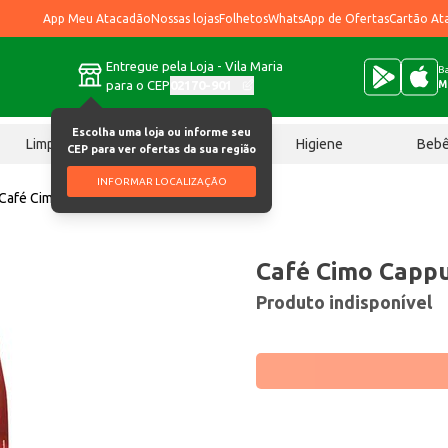
App Meu Atacadão
Nossas lojas
Folhetos
WhatsApp de Ofertas
Cartão At
Entregue pela Loja - Vila Maria
Ba
para o CEP
02170-901
M
Escolha uma loja ou informe seu
Limpeza
Chocolates
Higiene
Beb
CEP para ver ofertas da sua região
INFORMAR LOCALIZAÇÃO
Café Cimo Cappuccino 1kg
Café Cimo Cappu
Produto indisponível