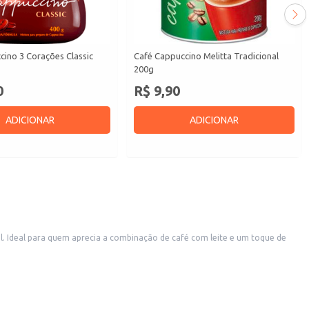
ino 3 Corações Classic
Café Cappuccino Melitta Tradicional
200g
0
R$ 9,90
ADICIONAR
ADICIONAR
 Ideal para quem aprecia a combinação de café com leite e um toque de