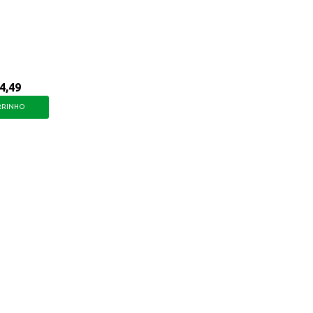
e momentos agradáveis com um cappuccino saboroso.
4,49
RRINHO