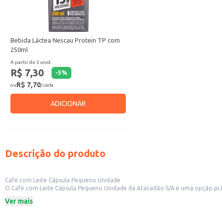
Bebida Láctea Nescau Protein TP com
250ml
A partir de 3 unid.
R$ 7,30
-
5
%
R$ 7,70
ou
/ cada
ADICIONAR
Descrição do produto
Café com Leite Cápsula Pequeno Unidade
O Café com Leite Cápsula Pequeno Unidade da Atacadão S/A é uma opção prática e conveniente para diversos estabelecimentos. Sua e
lanchonetes, ba
Ver mais
Dicas de uso:
Ideal para uso em máquinas de café expresso compatíveis com cápsulas.
Perfeito para oferecer uma opção rápida e saborosa de café com leite aos cl