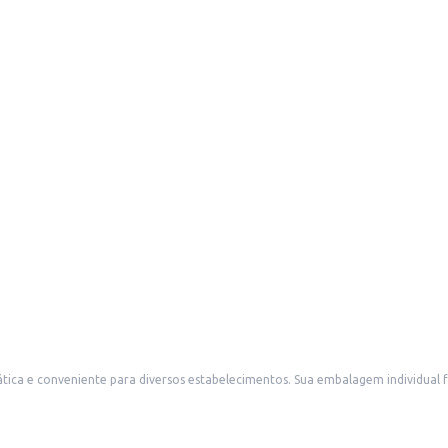
mbalagem individual facilita o manuseio e o armazenamento, sendo ideal para cafeterias,
res e outros locais que oferecem bebidas quentes. A praticidade da cápsula também o torna uma boa opção para reve
ientes.