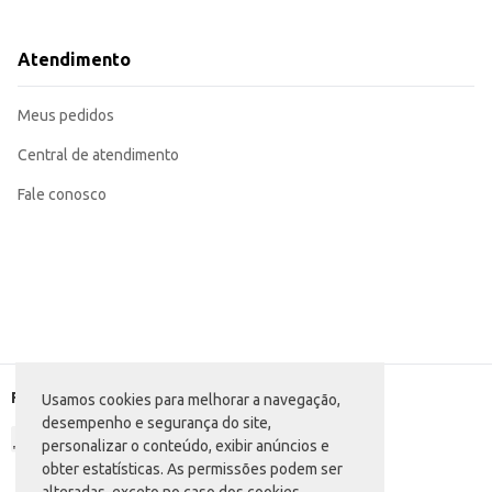
Recomendado para revenda em estabelecimentos comerciais que buscam opçõe
Pode ser uma opção conveniente para uso doméstico, especialmente para q
O Café com Leite Cápsula Pequeno Unidade oferece uma solução eficiente para quem busca praticidade e conveniê
Atendimento
proporcionando uma experiência consistente para o consumidor.
Marca: Atacadão S/A
Departamento: Cafeteria
Meus pedidos
Categoria: Diversos
EAN: 929928
Central de atendimento
Fale conosco
Formas de pagamento
Usamos cookies para melhorar a navegação,
desempenho e segurança do site,
personalizar o conteúdo, exibir anúncios e
obter estatísticas. As permissões podem ser