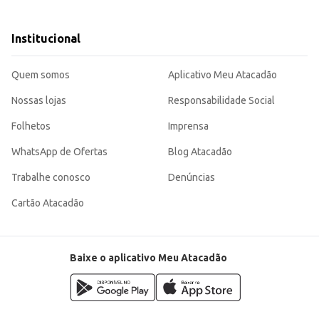
s práticas e de fácil preparo.
uem busca praticidade no preparo do café da manhã ou em outros momentos do
ncia, seja para uso próprio ou para revenda. Sua embalagem individual garante a preservação da qualidade e do s
Institucional
Quem somos
Aplicativo Meu Atacadão
Nossas lojas
Responsabilidade Social
Folhetos
Imprensa
WhatsApp de Ofertas
Blog Atacadão
Trabalhe conosco
Denúncias
Cartão Atacadão
Baixe o aplicativo Meu Atacadão