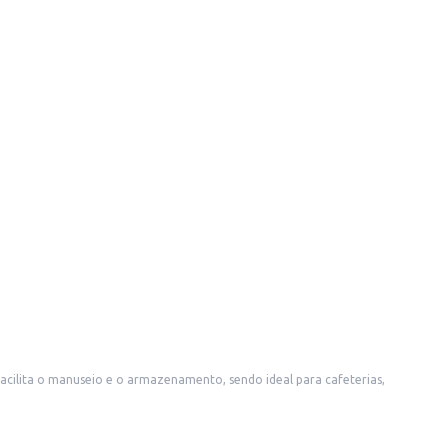
nda em pequenos comércios, como mercearias e conveniências.