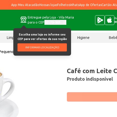
App Meu Atacadão
Nossas lojas
Folhetos
WhatsApp de Ofertas
Cartão At
Entregue pela Loja - Vila Maria
Ba
para o CEP
02170-901
M
Escolha uma loja ou informe seu
Limpeza
Chocolates
Higiene
Beb
CEP para ver ofertas da sua região
INFORMAR LOCALIZAÇÃO
 Pequeno un
Café com Leite 
Produto indisponível