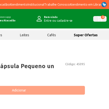
acadão
Atendimento
Institucional
Trabalhe Conosco
Atendimento em Libras
ixe o app
0
Bem-vindo
Entre ou cadastre-se
eu Atacadão
ês
Leites
Cafés
Super Ofertas
Código:
45095
Cápsula Pequeno un
Adicionar