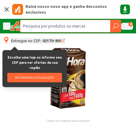
Baixe nosso novo app e ganhe descontos
exclusivos
0
Entregue no CEP:
02170-901
Escolha uma loja ou informe seu
CEP para ver ofertas da sua
região
INFORMAR LOCALIZAÇÃO
Clique na imagem para ampliar.