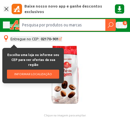
Baixe nosso novo app e ganhe descontos
exclusivos
0
Entregue no CEP:
02170-901
Escolha uma loja ou informe seu
CEP para ver ofertas da sua
região
INFORMAR LOCALIZAÇÃO
Clique na imagem para ampliar.