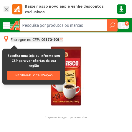
Baixe nosso novo app e ganhe descontos
exclusivos
0
Entregue no CEP:
02170-901
Escolha uma loja ou informe seu
CEP para ver ofertas da sua
região
INFORMAR LOCALIZAÇÃO
Clique na imagem para ampliar.