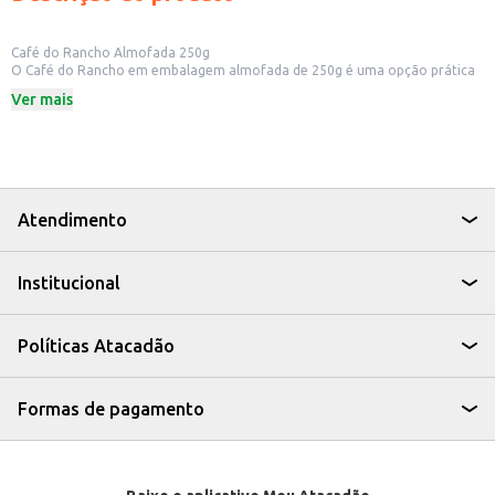
Café do Rancho Almofada 250g
O Café do Rancho em embalagem almofada de 250g é uma opção prática
para quem aprecia um bom café. Ideal para o consumo doméstico, o
Ver mais
formato da embalagem facilita o armazenamento e a utilização diária.
Perfeito para quem busca um café saboroso para começar o dia ou para
acompanhar momentos de pausa.
Dicas de Uso:
Prepare um café fresco para o seu café da manhã.
Utilize em cafeterias e lanchonetes para oferecer um café de qualidade aos
seus clientes.
Atendimento
Ideal para presentear amigos e familiares que apreciam café.
O Café do Rancho Almofada 250g é uma escolha que combina praticidade
e sabor, garantindo uma experiência agradável para os amantes de café.
Institucional
Políticas Atacadão
Formas de pagamento