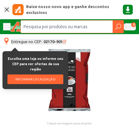
Baixe nosso novo app e ganhe descontos
exclusivos
0
Entregue no CEP:
02170-901
Escolha uma loja ou informe seu
CEP para ver ofertas da sua
região
INFORMAR LOCALIZAÇÃO
Clique na imagem para ampliar.