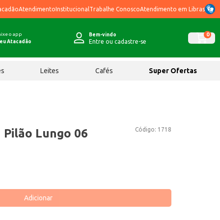
acadão
Atendimento
Institucional
Trabalhe Conosco
Atendimento em Libras
ixe o app
0
Bem-vindo
Entre ou cadastre-se
eu Atacadão
ês
Leites
Cafés
Super Ofertas
Código:
1718
 Pilão Lungo 06
Adicionar