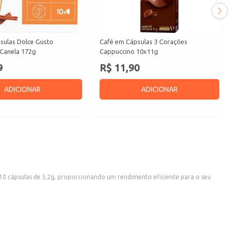
sulas Dolce Gusto
Café em Cápsulas 3 Corações
Canela 172g
Cappuccino 10x11g
9
R$ 11,90
ADICIONAR
ADICIONAR
res, restaurantes e outros estabelecimentos que oferecem café aos seus clientes.