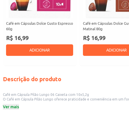
Café em Cápsulas Dolce Gusto Espresso
Café em Cápsulas Dolce Gu
60g
Matinal 80g
R$ 16,99
R$ 16,99
ADICIONAR
ADICIONAR
Descrição do produto
Café em Cápsula Pilão Lungo 06 Caixeta com 10x5,2g
O Café em Cápsula Pilão Lungo oferece praticidade e conveniência em um formato ideal para estabelecimentos comerciais e reven
Ver mais
Dicas de Uso:
Serve como opção prática e rápida para o preparo de café em máquinas de c
Ideal para revenda em supermercados, mercearias e lojas de conveniência.
Permite um controle preciso de custos e de porções servidas.
Oferece praticidade e rapidez no preparo, otimizando o tempo de serviço e