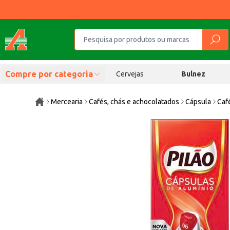
Compre por categoria
Cervejas
Bulnez
Mercearia
Cafés, chás e achocolatados
Cápsula
Caf