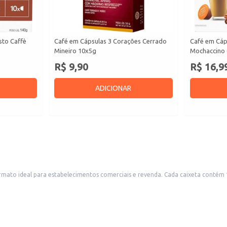
sto Caffè
Café em Cápsulas 3 Corações Cerrado
Café em Cáp
Mineiro 10x5g
Mochaccino 
R$ 9,90
R$ 16,9
ADICIONAR
da. Cada caixeta contém 10 cápsulas de 5,2g, proporcionando um rendimento eficiente para o seu
negócio. A embalagem com seis caixetas facilita o armazenamento e o manuseio do produto. Ideal para cafeterias, ba
ápsulas compatíveis.
m estabelecimentos comerciais.