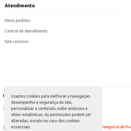
Com o Café em Cápsula Pilão Lungo, você garante a qualidade e o sabor reconhecido da marca Pilão, atendendo a
Atendimento
seja na revenda ou no serviço direto ao cliente.
Marca: Pilão
Departamento: Mercearia
Meus pedidos
Categoria: Cápsula
Conteúdo: 6 Caixetas com 10 cápsulas de 5,2g cada
EAN: 7896089088373
Central de atendimento
Fale conosco
Formas de pagamento
Usamos cookies para melhorar a navegação,
desempenho e segurança do site,
personalizar o conteúdo, exibir anúncios e
obter estatísticas. As permissões podem ser
alteradas, exceto no caso dos cookies
Racismo é crime.
Denuncie. Disque 100 ou procure a Delegacia de Polí
essenciais.