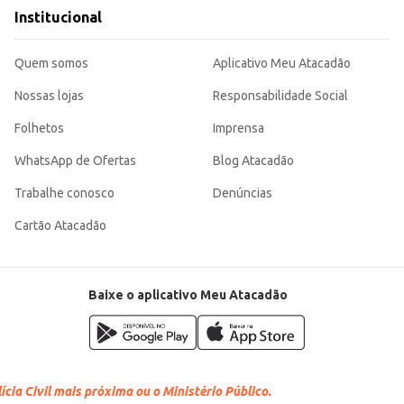
 demanda por um café prático e saboroso. Sua eficiência e praticidade contribuem para a otimização do seu negóci
Institucional
Quem somos
Aplicativo Meu Atacadão
Nossas lojas
Responsabilidade Social
Folhetos
Imprensa
WhatsApp de Ofertas
Blog Atacadão
Trabalhe conosco
Denúncias
Cartão Atacadão
Baixe o aplicativo Meu Atacadão
cia Civil mais próxima ou o Ministério Público.