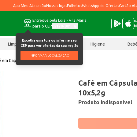
App Meu Atacadão
Nossas lojas
Folhetos
WhatsApp de Ofertas
Cartão At
Entregue pela Loja - Vila Maria
Ba
para o CEP
02170-901
M
Escolha uma loja ou informe seu
Limpeza
Chocolates
Higiene
Beb
CEP para ver ofertas da sua região
INFORMAR LOCALIZAÇÃO
é em Cápsula Pilão Lungo 06 10x5,2g
Café em Cápsula
10x5,2g
Produto indisponível