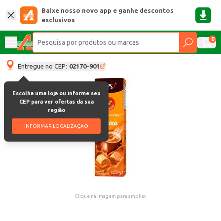
Baixe nosso novo app e ganhe descontos
exclusivos
0
Entregue no CEP:
02170-901
Escolha uma loja ou informe seu
CEP para ver ofertas da sua
região
INFORMAR LOCALIZAÇÃO
Clique na imagem para ampliar.