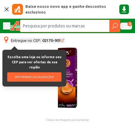
Baixe nosso novo app e ganhe descontos
exclusivos
0
Entregue no CEP:
02170-901
Escolha uma loja ou informe seu
CEP para ver ofertas da sua
região
INFORMAR LOCALIZAÇÃO
Clique na imagem para ampliar.