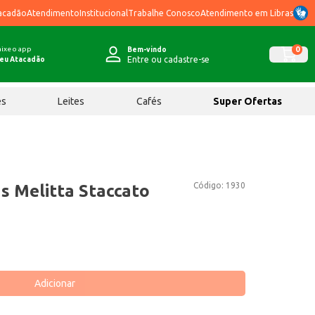
acadão
Atendimento
Institucional
Trabalhe Conosco
Atendimento em Libras
ixe o app
0
Bem-vindo
Entre ou cadastre-se
eu Atacadão
ês
Leites
Cafés
Super Ofertas
Código:
1930
s Melitta Staccato
Adicionar