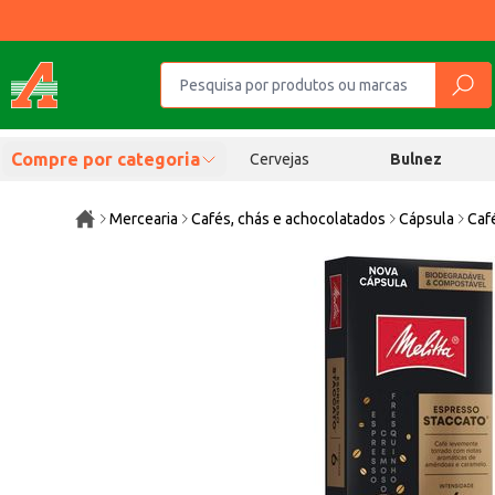
Compre por categoria
Cervejas
Bulnez
Mercearia
Cafés, chás e achocolatados
Cápsula
Caf