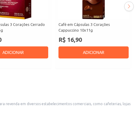
sulas 3 Corações Cerrado
Café em Cápsulas 3 Corações
5g
Cappuccino 10x11g
0
R$ 16,90
ADICIONAR
ADICIONAR
ta qualidade. A embalagem compacta facilita o armazenamento e transporte, tornando-o uma opção eficiente para o varejo.
aticidade e o tamanho da embalagem contribuem para um manuseio fácil e um