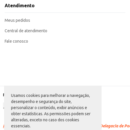
consumo otimizado.
Atendimento
Marca: Melitta
Departamento: Mercearia
Categoria: Cápsula
Meus pedidos
Conteúdo: 50g
EAN: 7896035700045
Central de atendimento
Fale conosco
Formas de pagamento
Usamos cookies para melhorar a navegação,
desempenho e segurança do site,
personalizar o conteúdo, exibir anúncios e
obter estatísticas. As permissões podem ser
alteradas, exceto no caso dos cookies
Racismo é crime.
Denuncie. Disque 100 ou procure a Delegacia de Polí
essenciais.