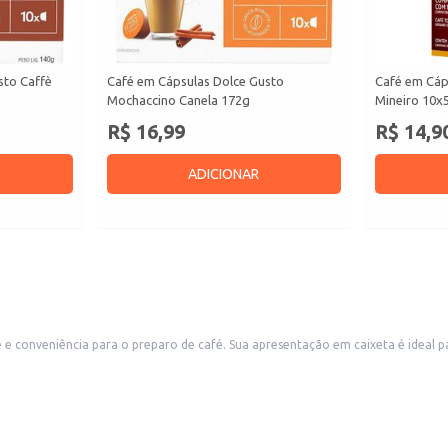
sto Caffè
Café em Cápsulas Dolce Gusto
Café em Cáp
Mochaccino Canela 172g
Mineiro 10x
R$ 16,99
R$ 14,9
ADICIONAR
l para revenda em diversos estabelecimentos comerciais, como cafeterias, lojas
de conveniência e supermercados, atendendo a demanda por porções individuais de café de al
 uma opção prática e saborosa de café.
ra de café.
ta Staccato.
a o consumo individual de café, seja para uso doméstico ou comercial. Sua pr