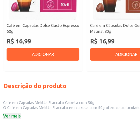
Café em Cápsulas Dolce Gusto Espresso
Café em Cápsulas Dolce Gu
60g
Matinal 80g
R$ 16,99
R$ 16,99
ADICIONAR
ADICIONAR
Descrição do produto
Café em Cápsulas Melitta Staccato Caixeta com 50g
O Café em Cápsulas Melitta Staccato em caixeta com 50g oferece praticidade e conveniência para o preparo de café. Sua apresentação em caixeta é idea
Ver mais
Dicas de Uso:
Ideal para revenda em estabelecimentos comerciais, oferecendo aos clientes
Perfeito para uso doméstico, permitindo o preparo rápido e fácil de uma xíca
Recomendado para uso em máquinas de café compatíveis com cápsulas Melit
O Café em Cápsulas Melitta Staccato proporciona uma solução eficiente par