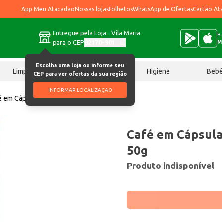
App Meu Atacadão
Nossas lojas
Folhetos
WhatsApp de Ofertas
Cartão At
Entregue pela Loja - Vila Maria
Ba
para o CEP
02170-901
M
Escolha uma loja ou informe seu
Limpeza
Chocolates
Higiene
Beb
CEP para ver ofertas da sua região
INFORMAR LOCALIZAÇÃO
é em Cápsulas Melitta Staccato 50g
Café em Cápsula
50g
Produto indisponível