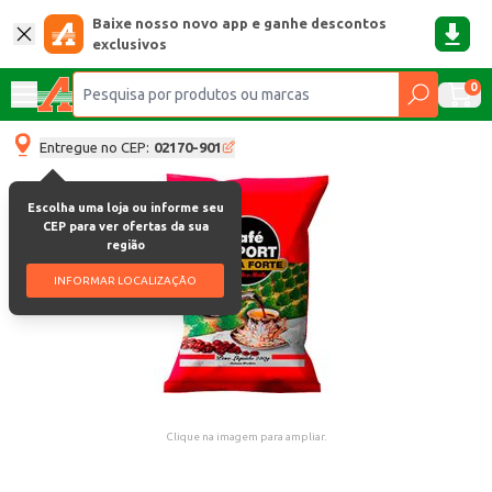
Baixe nosso novo app e ganhe descontos
exclusivos
0
Entregue no CEP:
02170-901
Escolha uma loja ou informe seu
CEP para ver ofertas da sua
região
INFORMAR LOCALIZAÇÃO
Clique na imagem para ampliar.