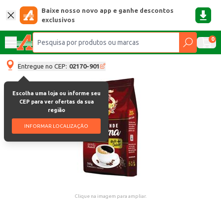
Baixe nosso novo app e ganhe descontos
exclusivos
0
Entregue no CEP:
02170-901
Escolha uma loja ou informe seu
CEP para ver ofertas da sua
região
INFORMAR LOCALIZAÇÃO
Clique na imagem para ampliar.