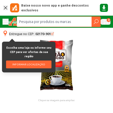
Baixe nosso novo app e ganhe descontos
exclusivos
0
Entregue no CEP:
02170-901
Escolha uma loja ou informe seu
CEP para ver ofertas da sua
região
INFORMAR LOCALIZAÇÃO
Clique na imagem para ampliar.