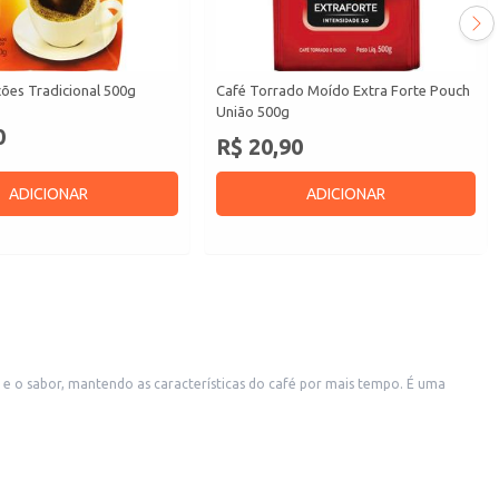
ões Tradicional 500g
Café Torrado Moído Extra Forte Pouch
União 500g
0
R$ 20,90
ADICIONAR
ADICIONAR
 buscam um café saboroso e de fácil manuseio. A embalagem a vácuo