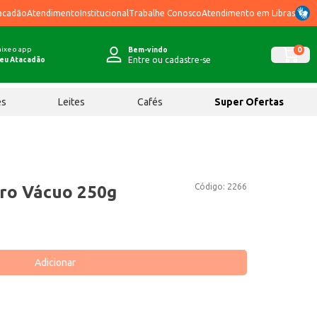
acadão
Atendimento
Institucional
Trabalhe Conosco
Atendimento em Libras
ixe o app
0
Bem-vindo
Entre ou cadastre-se
eu Atacadão
ês
Leites
Cafés
Super Ofertas
Código:
2266
ro Vácuo 250g
Adicionar