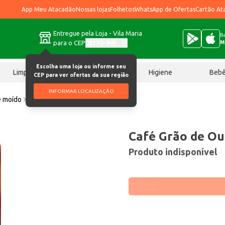
App Meu Atacadão
Nossas lojas
Folhetos
WhatsApp de Ofertas
Cartão At
Entregue pela Loja - Vila Maria
Ba
para o CEP
02170-901
M
Escolha uma loja ou informe seu
Limpeza
Chocolates
Higiene
Beb
CEP para ver ofertas da sua região
INFORMAR LOCALIZAÇÃO
e moído
Café Grão de Ouro Vácuo 250g
Café Grão de Ou
Produto indisponível