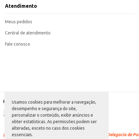
contribui para a manutenção das características originais do produto, assegu
Atendimento
Marca: Grão de Ouro
Departamento: Mercearia
Categoria: Café torrado e moído
Meus pedidos
Conteúdo: 250g
EAN: 7897343302587
Central de atendimento
Fale conosco
Formas de pagamento
Usamos cookies para melhorar a navegação,
desempenho e segurança do site,
personalizar o conteúdo, exibir anúncios e
obter estatísticas. As permissões podem ser
alteradas, exceto no caso dos cookies
Racismo é crime.
Denuncie. Disque 100 ou procure a Delegacia de Polí
essenciais.