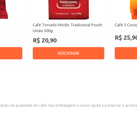
Café Torrado Moído Tradicional Pouch
Café 3 Coraç
União 500g
R$ 25,9
R$ 20,90
ADICIONAR
 mantendo as características do café por mais tempo. É uma
da em pequenos comércios, como mercearias e lojas de conveniência.
ualidade, sendo uma escolha eficiente para consumidores e comerciantes que