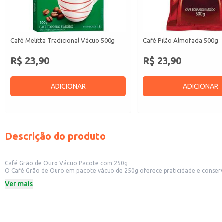
Café Melitta Tradicional Vácuo 500g
Café Pilão Almofada 500g
R$ 23,90
R$ 23,90
ADICIONAR
ADICIONAR
Descrição do produto
Café Grão de Ouro Vácuo Pacote com 250g
O Café Grão de Ouro em pacote vácuo de 250g oferece praticidade e conservação da qualidade do café. Sua embalagem a vácuo ajuda a preservar o aroma e o sabor,
opção adequada para diversos contextos, desde o uso doméstico até a reven
Ver mais
Dicas de uso:
Ideal para uso doméstico, garantindo um café saboroso no dia a dia.
Excelente opção para revenda em pequenos estabelecimentos comerciais.
Sua embalagem compacta facilita o armazenamento e transporte.
O Café Grão de Ouro em pacote vácuo de 250g proporciona conveniência e q