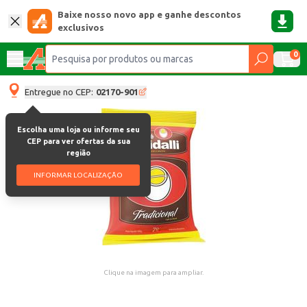
Baixe nosso novo app e ganhe descontos
exclusivos
0
Entregue no CEP:
02170-901
Escolha uma loja ou informe seu
CEP para ver ofertas da sua
região
INFORMAR LOCALIZAÇÃO
Clique na imagem para ampliar.