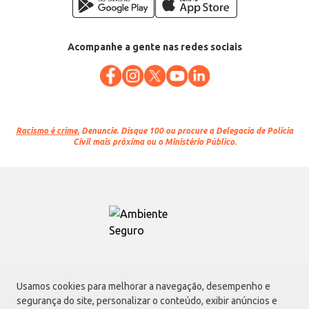
Acompanhe a gente nas redes sociais
Racismo é crime.
Denuncie. Disque 100 ou procure a Delegacia de Polícia
Civil mais próxima ou o Ministério Público.
Atacadão S.A.
Usamos cookies para melhorar a navegação, desempenho e
Avenida Morvan Dias de Figueiredo, 6169, Vila Maria, São Paulo - SP | CEP
segurança do site, personalizar o conteúdo, exibir anúncios e
02170-901 | CNPJ: 75.315.333/0001-09