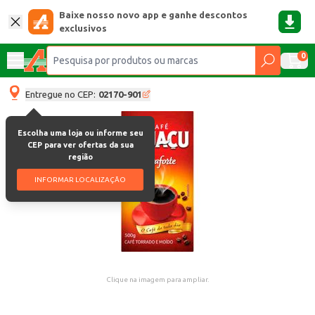
Baixe nosso novo app e ganhe descontos
exclusivos
0
Entregue no CEP:
02170-901
Escolha uma loja ou informe seu
CEP para ver ofertas da sua
região
INFORMAR LOCALIZAÇÃO
Clique na imagem para ampliar.