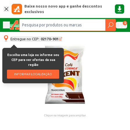
Baixe nosso novo app e ganhe descontos
exclusivos
0
Entregue no CEP:
02170-901
Escolha uma loja ou informe seu
CEP para ver ofertas da sua
região
INFORMAR LOCALIZAÇÃO
Clique na imagem para ampliar.