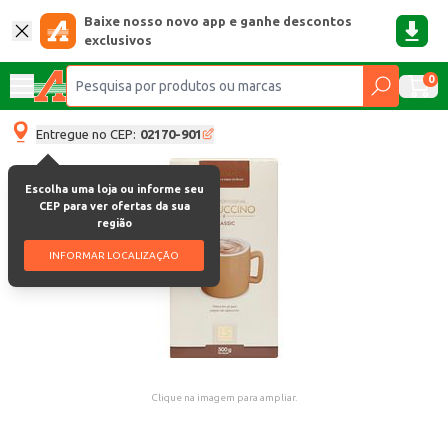
Baixe nosso novo app e ganhe descontos
exclusivos
0
Entregue no CEP:
02170-901
Escolha uma loja ou informe seu
CEP para ver ofertas da sua
região
INFORMAR LOCALIZAÇÃO
Clique na imagem para ampliar.