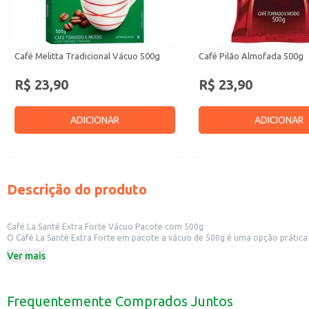
Café Melitta Tradicional Vácuo 500g
Café Pilão Almofada 500g
R$ 23,90
R$ 23,90
ADICIONAR
ADICIONAR
Descrição do produto
Café La Santé Extra Forte Vácuo Pacote com 500g
O Café La Santé Extra Forte em pacote a vácuo de 500g é uma opção prática e conveniente para 
aroma e do sabor, mantendo a qualidade do café por mais tempo. Ideal para uso em cafeterias, restaurantes, hotéis e outros estabelecimentos que servem café, também é uma excelente opção para revenda em mercearias e
Ver mais
supermercados.
Dicas de uso:
Sirva em cafeterias e restaurantes, oferecendo uma opção de café forte para 
Utilize em máquinas de café expresso para um resultado profissional.
Frequentemente Comprados Juntos
Ideal para preparo em coador, prensa francesa ou cafeteira italiana.