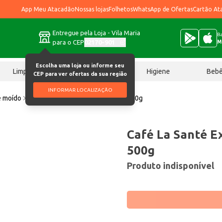
App Meu Atacadão
Nossas lojas
Folhetos
WhatsApp de Ofertas
Cartão At
Entregue pela Loja - Vila Maria
Ba
para o CEP
02170-901
M
Escolha uma loja ou informe seu
Limpeza
Chocolates
Higiene
Beb
CEP para ver ofertas da sua região
INFORMAR LOCALIZAÇÃO
e moído
Café La Santé Extra Forte Vácuo 500g
Café La Santé E
500g
Produto indisponível