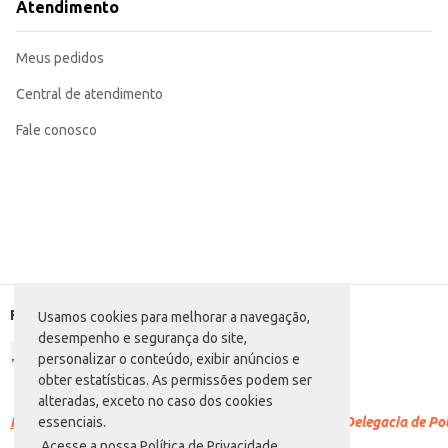
Atendimento
Meus pedidos
Central de atendimento
Fale conosco
Formas de pagamento
Usamos cookies para melhorar a navegação,
desempenho e segurança do site,
personalizar o conteúdo, exibir anúncios e
obter estatísticas. As permissões podem ser
alteradas, exceto no caso dos cookies
Racismo é crime.
Denuncie. Disque 100 ou procure a Delegacia de Polí
essenciais.
Acesse a nossa Política de Privacidade.