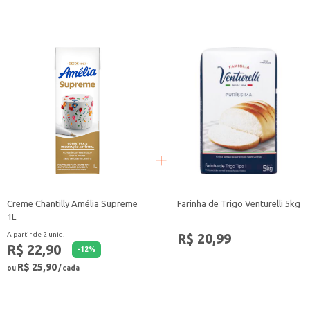
Uma opção prática para o consumo doméstico, garantindo um café de qualida
Perfeito para revenda em comércios varejistas, atendendo a demanda por caf
O Café La Santé Extra Forte oferece um sabor intenso e marcante, resultado de um processo cuidadoso de seleção e torref
escolha eficiente para diversos contextos de consumo e revenda.
Marca: La Santé
Departamento: Mercearia
Categoria: Café torrado e moído
Conteúdo: 500g
EAN: 7898510053004
Creme Chantilly Amélia Supreme
Farinha de Trigo Venturelli 5kg
1L
R$ 20,99
A partir de 2 unid.
R$ 22,90
-
12
%
R$ 25,90
ou
/ cada