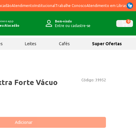
acadão
Atendimento
Institucional
Trabalhe Conosco
Atendimento em Libras
ixe o app
0
Bem-vindo
Entre ou cadastre-se
eu Atacadão
ês
Leites
Cafés
Super Ofertas
Código:
39952
xtra Forte Vácuo
Adicionar