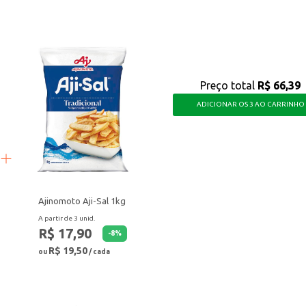
de no dia a dia.
és de qualidade superior.
ação dos grãos. Sua embalagem a vácuo de 500g proporciona praticidade e economia, tornando-o uma
Preço total
R$ 66,39
ADICIONAR OS 3 AO CARRINHO
Ajinomoto Aji-Sal 1kg
A partir de 3 unid.
R$ 17,90
-
8
%
R$ 19,50
ou
/ cada