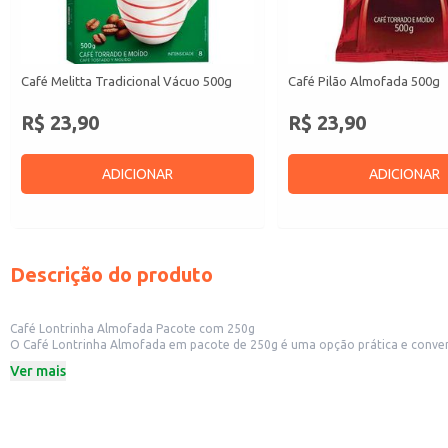
Café Melitta Tradicional Vácuo 500g
Café Pilão Almofada 500g
R$ 23,90
R$ 23,90
ADICIONAR
ADICIONAR
Descrição do produto
Café Lontrinha Almofada Pacote com 250g
O Café Lontrinha Almofada em pacote de 250g é uma opção prática e conveniente para diversos usos. Sua embalagem almofada facilita o armazenamento e conservação do
doméstico, permitindo que você desfrute de um café saboroso no seu dia a dia. Também é uma excelente opção para pequenos comércios, como padarias, cafeterias e restaurantes, que buscam um café de qualidade para o
Ver mais
aos seus clientes.
Dicas de uso:
Para uso doméstico: Prepare seu café na cafeteira, coador ou como preferir.
Para estabelecimentos comerciais: Utilize em máquinas de café expresso, co
Para revenda: Ofereça aos seus clientes uma opção de café de qualidade em