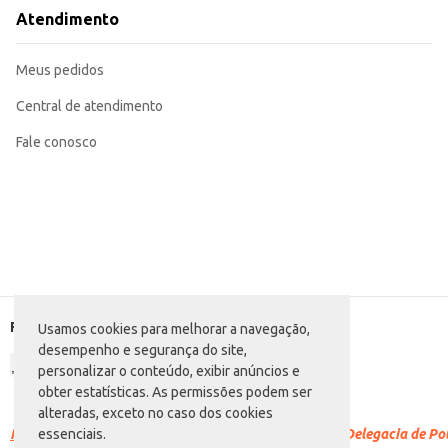
O Café Lontrinha Almofada em pacote de 250g oferece praticidade e um bom
Atendimento
embalagem eficiente ajuda a preservar a qualidade do café por mais tempo.
Marca: Lontrinha
Departamento: Mercearia
Meus pedidos
Categoria: Café torrado e moído
Conteúdo: 250g
EAN: 7896045716012
Central de atendimento
Fale conosco
Formas de pagamento
Usamos cookies para melhorar a navegação,
desempenho e segurança do site,
personalizar o conteúdo, exibir anúncios e
obter estatísticas. As permissões podem ser
alteradas, exceto no caso dos cookies
Racismo é crime.
Denuncie. Disque 100 ou procure a Delegacia de Polí
essenciais.