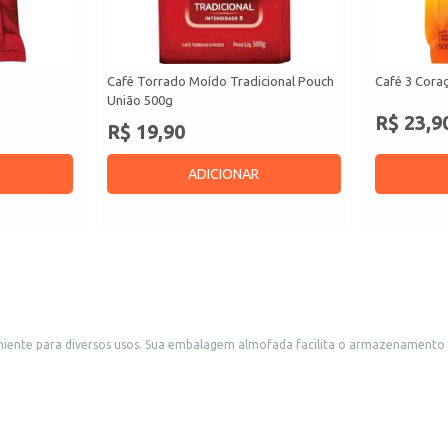
Café Torrado Moído Tradicional Pouch
Café 3 Coraç
União 500g
R$ 23,9
R$ 19,90
ADICIONAR
 café, mantendo suas características. É ideal para uso
ferecer
adores ou como parte de seu cardápio.
 uma embalagem prática e atrativa.