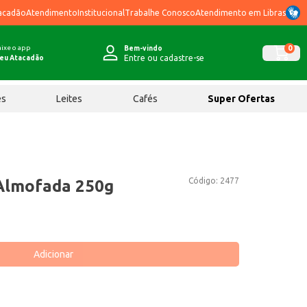
acadão
Atendimento
Institucional
Trabalhe Conosco
Atendimento em Libras
ixe o app
0
Bem-vindo
Entre ou cadastre-se
eu Atacadão
ês
Leites
Cafés
Super Ofertas
Código:
2477
Almofada 250g
Adicionar