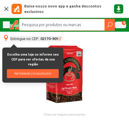
Baixe nosso novo app e ganhe descontos
exclusivos
0
Entregue no CEP:
02170-901
Escolha uma loja ou informe seu
CEP para ver ofertas da sua
região
INFORMAR LOCALIZAÇÃO
Clique na imagem para ampliar.