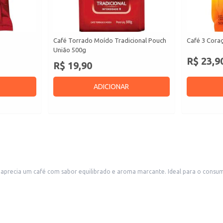
Café Torrado Moído Tradicional Pouch
Café 3 Coraç
União 500g
R$ 23,9
R$ 19,90
ADICIONAR
precia um café com sabor equilibrado e aroma marcante. Ideal para o consumo 
merciais.
usca um café de qualidade para o dia a dia, seja para consumo próprio ou para