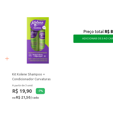
Preço total
R$ 8
ADICIONAR OS 3 AO CA
Kit Kolene Shampoo +
Condicionador Curvaturas
A partir de 3 unid.
R$ 19,90
-
7
%
R$ 21,50
ou
/ cada