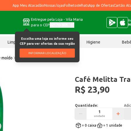
App Meu Atacadão
Nossas lojas
Folhetos
WhatsApp de Ofertas
Cartão At
Entregue pela Loja - Vila Maria
Ba
para o CEP
02170-901
M
Escolha uma loja ou informe seu
Limpeza
Chocolates
Higiene
Beb
CEP para ver ofertas da sua região
INFORMAR LOCALIZAÇÃO
e moído
Café Melitta Tradicional 500g
Café Melitta Tra
R$ 23,90
Quantidade:
Adic
unidade
= 0 caixa
= 1 unidade