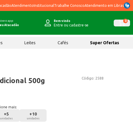
acadão
Atendimento
Institucional
Trabalhe Conosco
Atendimento em Libras
ixe o app
0
Bem-vindo
Entre ou cadastre-se
eu Atacadão
ês
Leites
Cafés
Super Ofertas
Código:
2588
dicional 500g
ione mais:
+
5
+
10
unidades
unidades