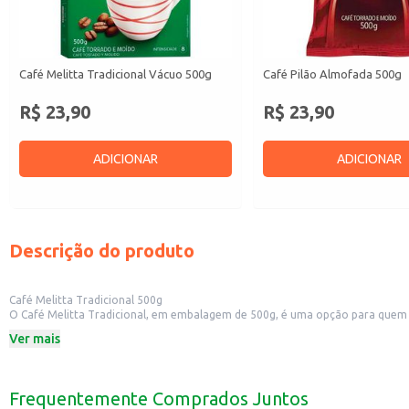
Café Melitta Tradicional Vácuo 500g
Café Pilão Almofada 500g
R$ 23,90
R$ 23,90
ADICIONAR
ADICIONAR
Descrição do produto
Café Melitta Tradicional 500g
O Café Melitta Tradicional, em embalagem de 500g, é uma opção para quem a
Dicas de Uso:
Ver mais
Perfeito para preparar em coadores de papel ou em filtros de tecido.
Pode ser utilizado em máquinas de café expresso para um café mais intenso.
Excelente para o consumo em casa, no escritório ou em estabelecimentos co
Ideal para combinar com pães, bolos e outras guloseimas.
Frequentemente Comprados Juntos
O Café Melitta Tradicional 500g é uma escolha prática e saborosa para quem b