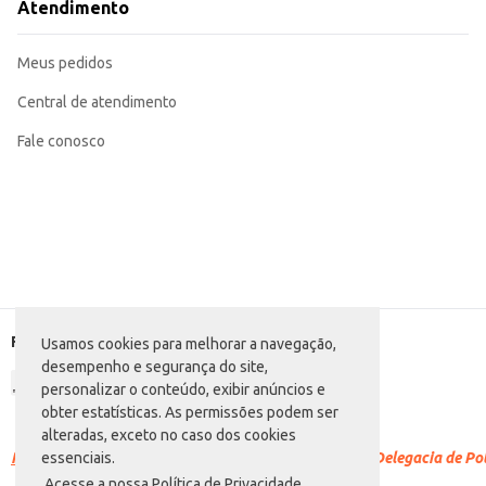
Atendimento
Meus pedidos
Central de atendimento
Fale conosco
Formas de pagamento
Usamos cookies para melhorar a navegação,
desempenho e segurança do site,
personalizar o conteúdo, exibir anúncios e
obter estatísticas. As permissões podem ser
alteradas, exceto no caso dos cookies
Racismo é crime.
Denuncie. Disque 100 ou procure a Delegacia de Polí
essenciais.
Acesse a nossa Política de Privacidade.