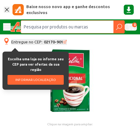
Baixe nosso novo app e ganhe descontos
exclusivos
0
Entregue no CEP:
02170-901
Escolha uma loja ou informe seu
CEP para ver ofertas da sua
região
INFORMAR LOCALIZAÇÃO
Clique na imagem para ampliar.