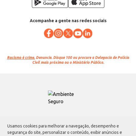
Acompanhe a gente nas redes sociais
Racismo é crime.
Denuncie. Disque 100 ou procure a Delegacia de Polícia
Civil mais próxima ou o Ministério Público.
Atacadão S.A.
Usamos cookies para melhorar a navegação, desempenho e
Avenida Morvan Dias de Figueiredo, 6169, Vila Maria, São Paulo - SP | CEP
segurança do site, personalizar o conteúdo, exibir anúncios e
02170-901 | CNPJ: 75.315.333/0001-09