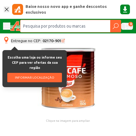
Baixe nosso novo app e ganhe descontos
exclusivos
0
Entregue no CEP:
02170-901
Escolha uma loja ou informe seu
CEP para ver ofertas da sua
região
INFORMAR LOCALIZAÇÃO
Clique na imagem para ampliar.