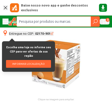
Baixe nosso novo app e ganhe descontos
exclusivos
0
Entregue no CEP:
02170-901
Escolha uma loja ou informe seu
CEP para ver ofertas da sua
região
INFORMAR LOCALIZAÇÃO
Clique na imagem para ampliar.