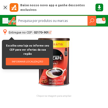
Baixe nosso novo app e ganhe descontos
exclusivos
0
Entregue no CEP:
02170-901
Escolha uma loja ou informe seu
CEP para ver ofertas da sua
região
INFORMAR LOCALIZAÇÃO
Clique na imagem para ampliar.