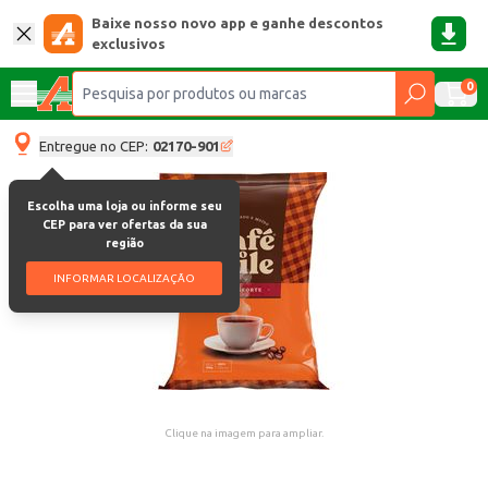
Baixe nosso novo app e ganhe descontos
exclusivos
0
Entregue no CEP:
02170-901
Escolha uma loja ou informe seu
CEP para ver ofertas da sua
região
INFORMAR LOCALIZAÇÃO
Clique na imagem para ampliar.