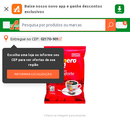
Baixe nosso novo app e ganhe descontos
exclusivos
0
Entregue no CEP:
02170-901
Escolha uma loja ou informe seu
CEP para ver ofertas da sua
região
INFORMAR LOCALIZAÇÃO
Clique na imagem para ampliar.