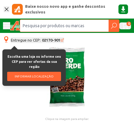
Baixe nosso novo app e ganhe descontos
exclusivos
0
Entregue no CEP:
02170-901
Escolha uma loja ou informe seu
CEP para ver ofertas da sua
região
INFORMAR LOCALIZAÇÃO
Clique na imagem para ampliar.