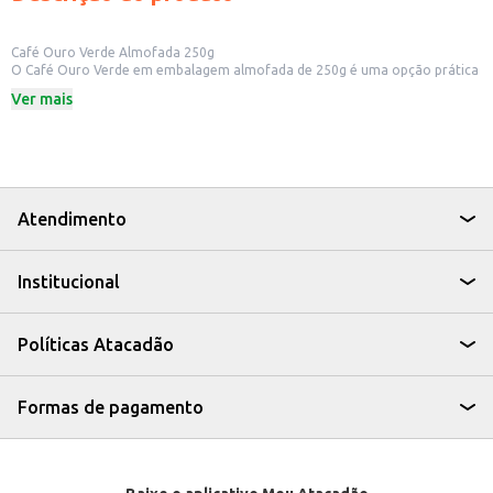
Café Ouro Verde Almofada 250g
O Café Ouro Verde em embalagem almofada de 250g é uma opção prática
para quem aprecia um bom café no dia a dia. Ideal para quem busca um
Ver mais
café torrado e moído para preparar em casa ou no escritório, a
embalagem almofada preserva o aroma e o sabor do café por mais tempo.
Dicas de Uso:
Perfeito para o preparo em coadores, cafeteiras e máquinas de café
expresso.
Ideal para quem busca um café para consumo diário em casa.
Uma boa opção para revenda em pequenos comércios e estabelecimentos.
Atendimento
Com o Café Ouro Verde Almofada, você tem a praticidade de um café
moído com a qualidade que você procura, tornando seus momentos ainda
mais agradáveis.
Institucional
Políticas Atacadão
Formas de pagamento