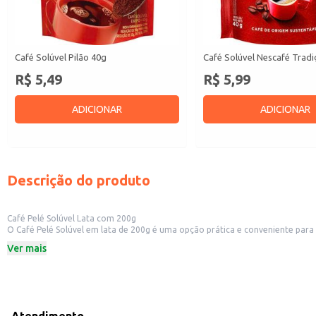
Café Solúvel Pilão 40g
Café Solúvel Nescafé Trad
R$ 5,49
R$ 5,99
ADICIONAR
ADICIONAR
Descrição do produto
Café Pelé Solúvel Lata com 200g
O Café Pelé Solúvel em lata de 200g é uma opção prática e conveniente para 
conservação do aroma e sabor do café.
Ver mais
Formato prático em lata de 200g.
Ideal para uso doméstico.
Fácil preparo.
Dicas de Uso:
Dissolva uma ou duas colheres de sopa em água quente.
Ajuste a quantidade de café de acordo com sua preferência.