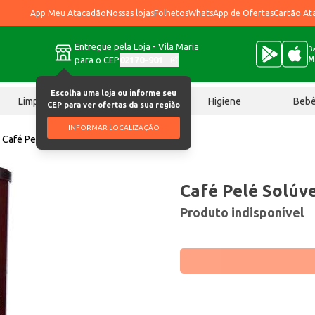
App Meu Atacadão
Nossas lojas
Folhetos
WhatsApp de Ofertas
Cartão At
Entregue pela Loja - Vila Maria
Ba
para o CEP
02170-901
M
Escolha uma loja ou informe seu
Limpeza
Chocolates
Higiene
Beb
CEP para ver ofertas da sua região
INFORMAR LOCALIZAÇÃO
Café Pelé Solúvel 200g
Café Pelé Solúv
Produto indisponível