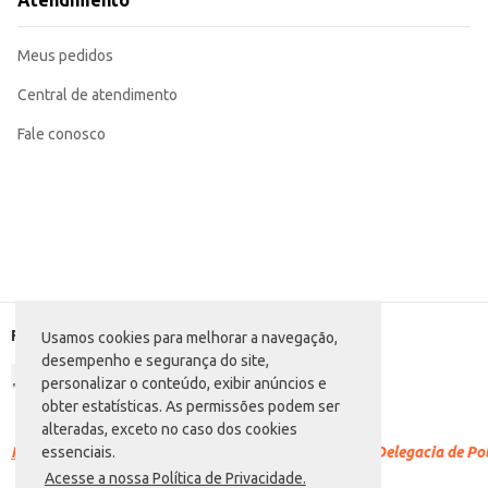
Atendimento
Sirva puro ou com leite e açúcar.
O Café Pelé Solúvel oferece praticidade e sabor em cada xícara, tornando o
Meus pedidos
Central de atendimento
Fale conosco
Formas de pagamento
Usamos cookies para melhorar a navegação,
desempenho e segurança do site,
personalizar o conteúdo, exibir anúncios e
obter estatísticas. As permissões podem ser
alteradas, exceto no caso dos cookies
Racismo é crime.
Denuncie. Disque 100 ou procure a Delegacia de Polí
essenciais.
Acesse a nossa Política de Privacidade.