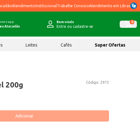
acadão
Atendimento
Institucional
Trabalhe Conosco
Atendimento em Libras
ixe o app
0
Bem-vindo
Entre ou cadastre-se
eu Atacadão
ês
Leites
Cafés
Super Ofertas
Código:
2973
el 200g
Adicionar