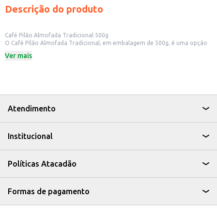
Descrição do produto
Café Pilão Almofada Tradicional 500g
O Café Pilão Almofada Tradicional, em embalagem de 500g, é uma opção
para quem aprecia um café com sabor marcante e aroma intenso. Ideal
Ver mais
para o consumo diário, o café Pilão é uma escolha versátil para diversos
momentos.
Dicas de Uso:
Perfeito para preparar em coadores, cafeteiras e máquinas de espresso.
Ideal para o consumo em casa, no escritório ou em estabelecimentos
comerciais.
Pode ser utilizado no preparo de diversas bebidas, como café puro, com
Atendimento
leite ou em receitas de sobremesas.
O Café Pilão Almofada Tradicional 500g é uma escolha prática e saborosa
para quem busca qualidade e tradição em cada xícara.
Institucional
Políticas Atacadão
Formas de pagamento