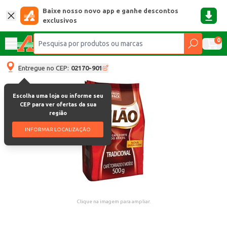
Baixe nosso novo app e ganhe descontos
exclusivos
0
Entregue no CEP:
02170-901
Escolha uma loja ou informe seu
CEP para ver ofertas da sua
região
INFORMAR LOCALIZAÇÃO
Clique na imagem para ampliar.