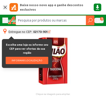
Baixe nosso novo app e ganhe descontos
exclusivos
0
Entregue no CEP:
02170-901
Escolha uma loja ou informe seu
CEP para ver ofertas da sua
região
INFORMAR LOCALIZAÇÃO
Clique na imagem para ampliar.