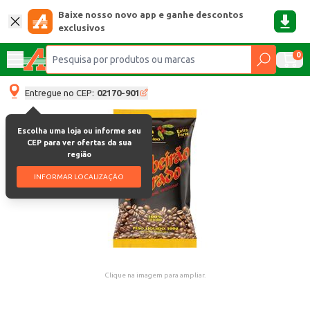
Baixe nosso novo app e ganhe descontos
exclusivos
0
Entregue no CEP:
02170-901
Escolha uma loja ou informe seu
CEP para ver ofertas da sua
região
INFORMAR LOCALIZAÇÃO
Clique na imagem para ampliar.