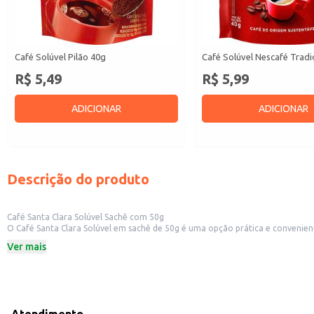
Café Solúvel Pilão 40g
Café Solúvel Nescafé Trad
R$ 5,49
R$ 5,99
ADICIONAR
ADICIONAR
Descrição do produto
Café Santa Clara Solúvel Sachê com 50g
O Café Santa Clara Solúvel em sachê de 50g é uma opção prática e conveniente para diversos contextos. Sua embalagem individual facilita o preparo de uma xícara d
estabelecimentos comerciais como hotéis, restaurantes e escritórios que oferecem café aos seus clientes. A praticidade do sachê também o torna uma excelent
Ver mais
mercearias.
Dicas de Uso:
Para uma xícara de café, basta abrir um sachê e adicionar água quente.
Ideal para uso em máquinas de café expresso ou em cafeteiras tradicionais.
Perfeito para oferecer aos clientes em estabelecimentos comerciais, garanti
Uma opção conveniente para uso doméstico, ideal para quem busca praticida