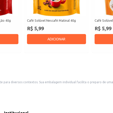
ição 40g
Café Solúvel Nescafé Matinal 40g
Café Solúve
R$ 5,99
R$ 5,99
ADICIONAR
e café a qualquer momento, ideal para uso doméstico ou em
e opção para revenda em pequenos comércios, como padarias e
ndo praticidade e conveniência.
de no preparo do café.