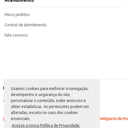
Atendimento
O Café Santa Clara Solúvel em sachê oferece praticidade e conveniência sem
Marca: Santa Clara
Departamento: Mercearia
Meus pedidos
Categoria: Café solúvel
Conteúdo: 50g
EAN: 7896224800716
Central de atendimento
Fale conosco
Formas de pagamento
Usamos cookies para melhorar a navegação,
desempenho e segurança do site,
personalizar o conteúdo, exibir anúncios e
obter estatísticas. As permissões podem ser
alteradas, exceto no caso dos cookies
Racismo é crime.
Denuncie. Disque 100 ou procure a Delegacia de Polí
essenciais.
Acesse a nossa Política de Privacidade.