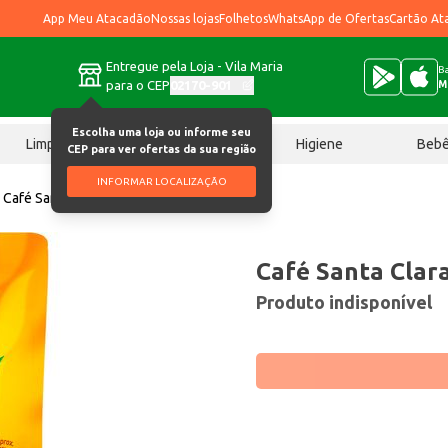
App Meu Atacadão
Nossas lojas
Folhetos
WhatsApp de Ofertas
Cartão At
Entregue pela Loja - Vila Maria
Ba
para o CEP
02170-901
M
Escolha uma loja ou informe seu
Limpeza
Chocolates
Higiene
Beb
CEP para ver ofertas da sua região
INFORMAR LOCALIZAÇÃO
Café Santa Clara Solúvel 50g
Café Santa Clar
Produto indisponível