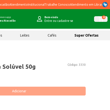
acadão
Atendimento
Institucional
Trabalhe Conosco
Atendimento em Libras
ixe o app
0
Bem-vindo
Entre ou cadastre-se
eu Atacadão
ês
Leites
Cafés
Super Ofertas
Código:
3330
a Solúvel 50g
Adicionar