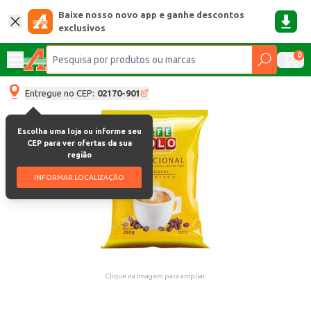
Baixe nosso novo app e ganhe descontos
exclusivos
0
Entregue no CEP:
02170-901
Escolha uma loja ou informe seu
CEP para ver ofertas da sua
região
INFORMAR LOCALIZAÇÃO
Clique na imagem para ampliar.