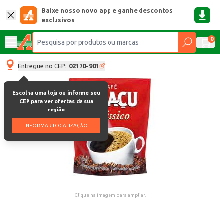
Baixe nosso novo app e ganhe descontos
exclusivos
0
Entregue no CEP:
02170-901
Escolha uma loja ou informe seu
CEP para ver ofertas da sua
região
INFORMAR LOCALIZAÇÃO
Clique na imagem para ampliar.