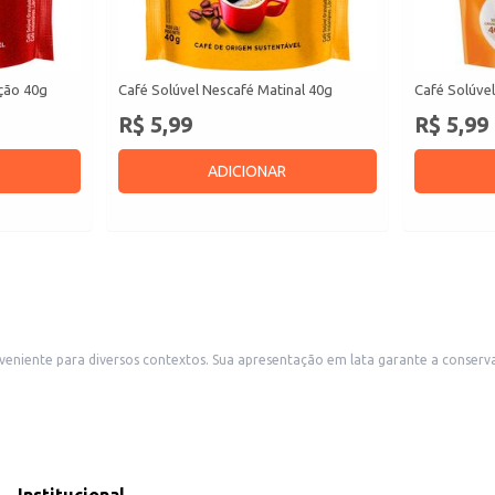
ição 40g
Café Solúvel Nescafé Matinal 40g
Café Solúve
R$ 5,99
R$ 5,99
ADICIONAR
 do produto e facilita o manuseio e armazenamento. Ideal para uso em
nchonetes e hotéis que oferecem café aos seus clientes.
eniência.
ca e saborosa.
sem abrir mão do sabor tradicional do café. Sua embalagem de 160g oferece u