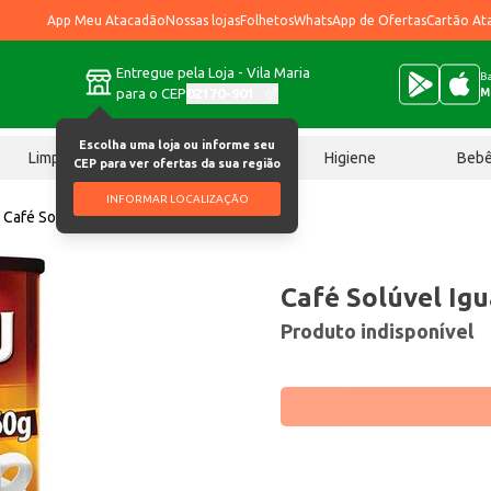
App Meu Atacadão
Nossas lojas
Folhetos
WhatsApp de Ofertas
Cartão At
Entregue pela Loja - Vila Maria
Ba
para o CEP
02170-901
M
Escolha uma loja ou informe seu
Limpeza
Chocolates
Higiene
Beb
CEP para ver ofertas da sua região
INFORMAR LOCALIZAÇÃO
Café Solúvel Iguaçu Tradicional 160g
Café Solúvel Igu
Produto indisponível