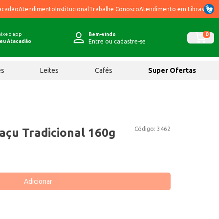
acadão
Atendimento
Institucional
Trabalhe Conosco
Atendimento em Libras
ixe o app
0
Bem-vindo
Entre ou cadastre-se
eu Atacadão
ês
Leites
Cafés
Super Ofertas
Código:
3462
açu Tradicional 160g
Adicionar