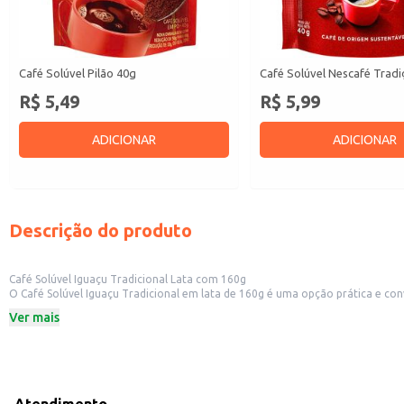
Café Solúvel Pilão 40g
Café Solúvel Nescafé Trad
R$ 5,49
R$ 5,99
ADICIONAR
ADICIONAR
Descrição do produto
Café Solúvel Iguaçu Tradicional Lata com 160g
O Café Solúvel Iguaçu Tradicional em lata de 160g é uma opção prática e conveniente para diversos contextos. Sua apresentação em lata garante a conservação
residências, escritórios e estabelecimentos comerciais como restaurantes, la
Ver mais
Dicas de uso:
Prepare uma xícara de café rapidamente, ideal para o dia a dia.
Utilize em máquinas de café expresso para um preparo mais sofisticado.
Excelente opção para revenda em mercearias, supermercados e lojas de conv
Perfeito para uso em buffets e eventos, oferecendo uma opção de café práti
O Café Solúvel Iguaçu Tradicional proporciona praticidade e conveniência 