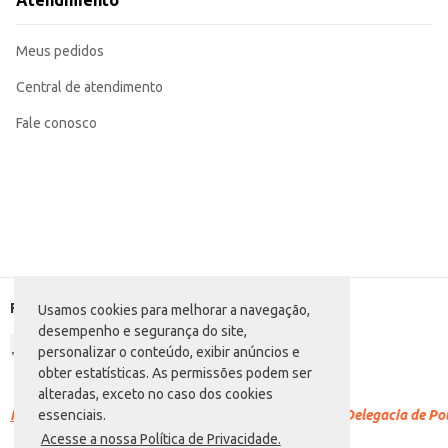
Atendimento
doméstico ou para revenda em diversos estabelecimentos comerciais.
Marca: Iguaçu
Departamento: Mercearia
Meus pedidos
Categoria: Café solúvel
Conteúdo: 160g
EAN: 7896045102365
Central de atendimento
Fale conosco
Formas de pagamento
Usamos cookies para melhorar a navegação,
desempenho e segurança do site,
personalizar o conteúdo, exibir anúncios e
obter estatísticas. As permissões podem ser
alteradas, exceto no caso dos cookies
Racismo é crime.
Denuncie. Disque 100 ou procure a Delegacia de Polí
essenciais.
Acesse a nossa Política de Privacidade.