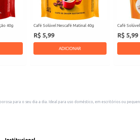
ição 40g
Café Solúvel Nescafé Matinal 40g
Café Solúve
R$ 5,99
R$ 5,99
ADICIONAR
orosa para o seu dia a dia. Ideal para uso doméstico, em escritórios ou peque
 do Nescafé Original.
referência.
sticado.