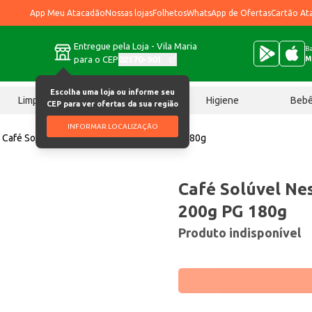
App Meu Atacadão
Nossas lojas
Folhetos
WhatsApp de Ofertas
Cartão At
Entregue pela Loja - Vila Maria
Ba
para o CEP
02170-901
M
Escolha uma loja ou informe seu
Limpeza
Chocolates
Higiene
Beb
CEP para ver ofertas da sua região
INFORMAR LOCALIZAÇÃO
Café Solúvel Nescafé Original LV 200g PG 180g
Café Solúvel Nes
200g PG 180g
Produto indisponível