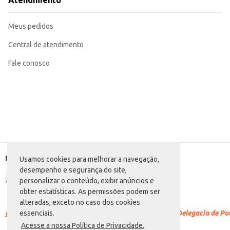
Atendimento
Adicione leite, açúcar ou outros ingredientes para personalizar seu café.
Ideal para consumo individual ou para preparar pequenas quantidades.
O Café Solúvel Nescafé Original em vidro de 200g oferece praticidade e o sab
Meus pedidos
Central de atendimento
Fale conosco
Formas de pagamento
Usamos cookies para melhorar a navegação,
desempenho e segurança do site,
personalizar o conteúdo, exibir anúncios e
obter estatísticas. As permissões podem ser
alteradas, exceto no caso dos cookies
Racismo é crime.
Denuncie. Disque 100 ou procure a Delegacia de Polí
essenciais.
Acesse a nossa Política de Privacidade.