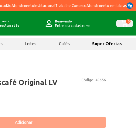
acadão
Atendimento
Institucional
Trabalhe Conosco
Atendimento em Libras
ixe o app
0
Bem-vindo
Entre ou cadastre-se
eu Atacadão
ês
Leites
Cafés
Super Ofertas
Código:
49656
café Original LV
Adicionar