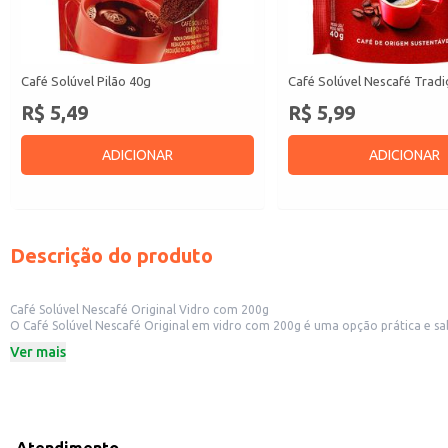
Café Solúvel Pilão 40g
Café Solúvel Nescafé Trad
R$ 5,49
R$ 5,99
ADICIONAR
ADICIONAR
Descrição do produto
Café Solúvel Nescafé Original Vidro com 200g
O Café Solúvel Nescafé Original em vidro com 200g é uma opção prática e sab
embalagem em vidro garante a conservação do aroma e sabor característicos
Ver mais
Embalagem: Vidro com 200g
Marca: Nescafé
Categoria: Café solúvel
Dicas de Uso:
Dissolva uma ou duas colheres de café em água quente, de acordo com sua p
Utilize em máquinas de café expresso ou coadores para um preparo mais sofi