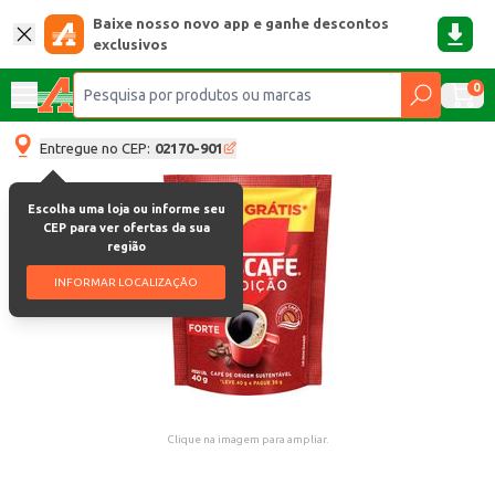
Baixe nosso novo app e ganhe descontos
exclusivos
0
Entregue no CEP:
02170-901
Escolha uma loja ou informe seu
CEP para ver ofertas da sua
região
INFORMAR LOCALIZAÇÃO
Clique na imagem para ampliar.