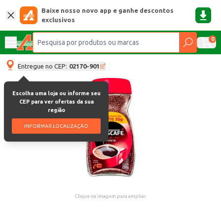
Baixe nosso novo app e ganhe descontos
exclusivos
0
Entregue no CEP:
02170-901
Escolha uma loja ou informe seu
CEP para ver ofertas da sua
região
INFORMAR LOCALIZAÇÃO
Clique na imagem para ampliar.