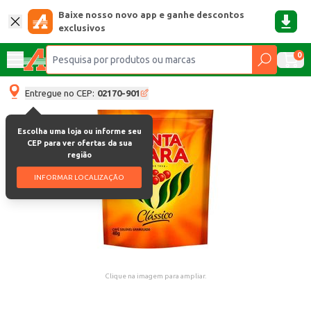
Baixe nosso novo app e ganhe descontos
exclusivos
0
Entregue no CEP:
02170-901
Escolha uma loja ou informe seu
CEP para ver ofertas da sua
região
INFORMAR LOCALIZAÇÃO
Clique na imagem para ampliar.