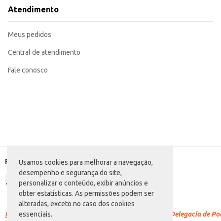
Para café expresso, ajuste a quantidade de acordo com a sua máquina e pref
Atendimento
Após aberto, conserve o café em recipiente hermético em local fresco e seco
O Café Ticiana Tradição oferece sabor e aroma característicos, proporciona
para o seu dia a dia ou para o seu negócio.
Meus pedidos
Central de atendimento
Fale conosco
Formas de pagamento
Usamos cookies para melhorar a navegação,
desempenho e segurança do site,
personalizar o conteúdo, exibir anúncios e
obter estatísticas. As permissões podem ser
alteradas, exceto no caso dos cookies
Racismo é crime.
Denuncie. Disque 100 ou procure a Delegacia de Polí
essenciais.