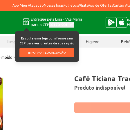
App Meu Atacadão
Nossas lojas
Folhetos
WhatsApp de Ofertas
Cartão At
Entregue pela Loja - Vila Maria
Ba
para o CEP
02170-901
M
Escolha uma loja ou informe seu
Limpeza
Chocolates
Higiene
Beb
CEP para ver ofertas da sua região
INFORMAR LOCALIZAÇÃO
e moído
Café Ticiana Tradição Vácuo 250g
Café Ticiana Tr
Produto indisponível