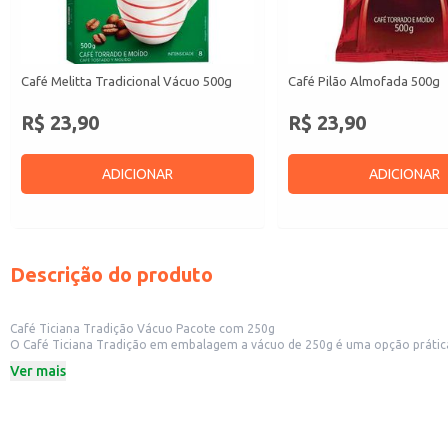
Café Melitta Tradicional Vácuo 500g
Café Pilão Almofada 500g
R$ 23,90
R$ 23,90
ADICIONAR
ADICIONAR
Descrição do produto
Café Ticiana Tradição Vácuo Pacote com 250g
O Café Ticiana Tradição em embalagem a vácuo de 250g é uma opção prática
Ticiana.
Ver mais
Ideal para uso doméstico, proporcionando praticidade no dia a dia.
Adequado para pequenos comércios, como cafeterias e lanchonetes, que busc
Embalagem de 250g em formato de pacote a vácuo.
Dicas de Uso:
Para um café coado, utilize uma colher de sopa de café para cada xícara.