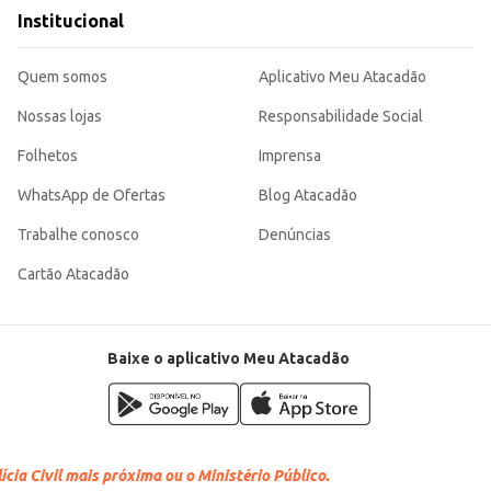
erência.
Institucional
 para manter a qualidade.
ndo uma experiência agradável em cada xícara. Sua embalagem a vácuo garante
Quem somos
Aplicativo Meu Atacadão
Nossas lojas
Responsabilidade Social
Folhetos
Imprensa
WhatsApp de Ofertas
Blog Atacadão
Trabalhe conosco
Denúncias
Cartão Atacadão
Baixe o aplicativo Meu Atacadão
cia Civil mais próxima ou o Ministério Público.