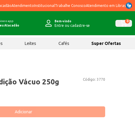
acadão
Atendimento
Institucional
Trabalhe Conosco
Atendimento em Libras
ixe o app
0
Bem-vindo
Entre ou cadastre-se
eu Atacadão
ês
Leites
Cafés
Super Ofertas
Código:
3770
adição Vácuo 250g
Adicionar