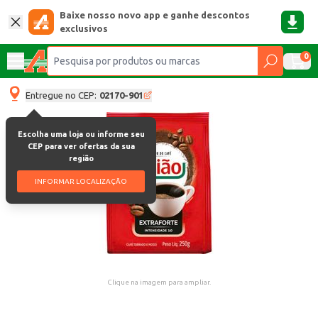
Baixe nosso novo app e ganhe descontos
exclusivos
0
Entregue no CEP:
02170-901
Escolha uma loja ou informe seu
CEP para ver ofertas da sua
região
INFORMAR LOCALIZAÇÃO
Clique na imagem para ampliar.