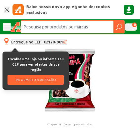
Baixe nosso novo app e ganhe descontos
exclusivos
0
Entregue no CEP:
02170-901
Escolha uma loja ou informe seu
CEP para ver ofertas da sua
região
INFORMAR LOCALIZAÇÃO
Clique na imagem para ampliar.