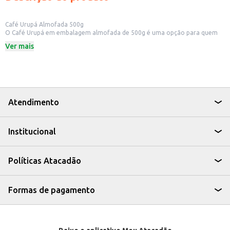
Café Urupá Almofada 500g
O Café Urupá em embalagem almofada de 500g é uma opção para quem
aprecia um bom café no dia a dia. Ideal para quem busca praticidade e um
Ver mais
produto de qualidade para o consumo em casa ou para revenda em
pequenos comércios.
Dicas de Uso:
Preparo em coadores de papel ou pano.
Utilização em máquinas de café expresso domésticas.
Perfeito para o preparo de café coado para o consumo diário.
O Café Urupá Almofada 500g oferece uma maneira simples de desfrutar do
Atendimento
sabor do café, seja para começar o dia com energia ou para um momento
de pausa.
Institucional
Políticas Atacadão
Formas de pagamento