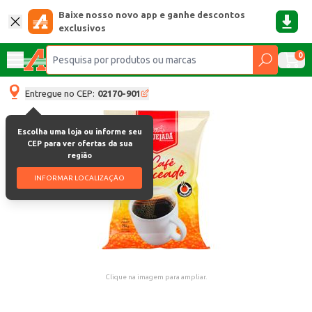
Baixe nosso novo app e ganhe descontos
exclusivos
0
Entregue no CEP:
02170-901
Escolha uma loja ou informe seu
CEP para ver ofertas da sua
região
INFORMAR LOCALIZAÇÃO
Clique na imagem para ampliar.